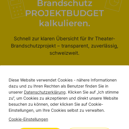
Brandschutz
PROJEKTBUDGET
kalkulieren.
Schnell zur klaren Übersicht für Ihr Theater-
Brandschutzprojekt – transparent, zuverlässig,
schweizweit.
Diese Website verwendet Cookies - nähere Informationen
Budgetrechner erleben
dazu und zu Ihren Rechten als Benutzer finden Sie in
unserer
Datenschutzerklärung
. Klicken Sie auf „Ich stimme
zu“, um Cookies zu akzeptieren und direkt unsere Website
besuchen zu können, oder klicken Sie auf Cookie-
Einstellungen, um Ihre Cookies selbst zu verwalten.
WIR SIND DA
Cookie-Einstellungen
Treten Sie mit uns in