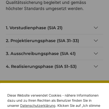
Qualitätssicherung begleitet und gemäss
höchster Standards umgesetzt werden.
1. Vorstudienphase (SIA 21)
2. Projektierungsphase (SIA 31–33)
3. Ausschreibungsphase (SIA 41)
4. Realisierungsphase (SIA 51–53)
BRANDSCHUTZ-BUDGETRECHNER
Diese Website verwendet Cookies - nähere Informationen
Spielend leicht Ihr
dazu und zu Ihren Rechten als Benutzer finden Sie in
unserer
Datenschutzerklärung
. Klicken Sie auf „Ich stimme