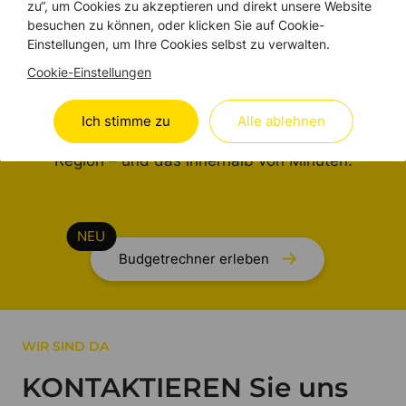
Brandschutz
zu“, um Cookies zu akzeptieren und direkt unsere Website
besuchen zu können, oder klicken Sie auf Cookie-
PROJEKTBUDGET grob
Einstellungen, um Ihre Cookies selbst zu verwalten.
kalkulieren.
Cookie-Einstellungen
Mehr Klarheit und Transparenz für Ihr geplantes
Ich stimme zu
Alle ablehnen
Brandschutz-Projekt in Nidwalden oder der
Region – und das innerhalb von Minuten.
Budgetrechner erleben
WIR SIND DA
KONTAKTIEREN Sie uns