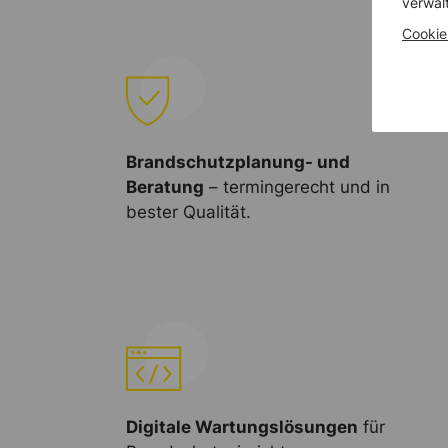
verwal
Cookie
Brandschutzplanung- und
Beratung
– termingerecht und in
bester Qualität.
Digitale Wartungslösungen
für