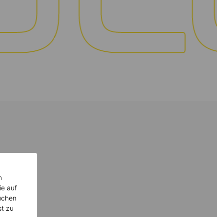
n
ie auf
uchen
st zu