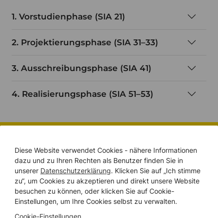
1. Vorstudienphase (SIA 21)
2. Projektierungsphase (SIA 31–33)
3. Ausschreibungsphase (SIA 41)
4. Realisierungsphase (SIA 51–53)
BRANDSCHUTZ-BUDGETRECHNER
Diese Website verwendet Cookies - nähere Informationen
Spielend leicht Ihr
dazu und zu Ihren Rechten als Benutzer finden Sie in
unserer
Datenschutzerklärung
. Klicken Sie auf „Ich stimme
Brandschutz
zu“, um Cookies zu akzeptieren und direkt unsere Website
besuchen zu können, oder klicken Sie auf Cookie-
PROJEKTBUDGET
Einstellungen, um Ihre Cookies selbst zu verwalten.
abschätzen.
Cookie-Einstellungen