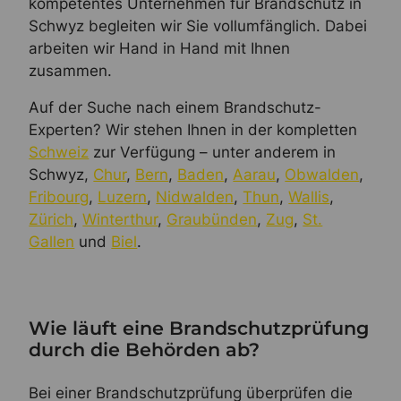
kompetentes Unternehmen für Brandschutz in
Schwyz begleiten wir Sie vollumfänglich. Dabei
arbeiten wir Hand in Hand mit Ihnen
zusammen.
Auf der Suche nach einem Brandschutz-
Experten? Wir stehen Ihnen in der kompletten
Schweiz
zur Verfügung – unter anderem in
Schwyz,
Chur
,
Bern
,
Baden
,
Aarau
,
Obwalden
,
Fribourg
,
Luzern
,
Nidwalden
,
Thun
,
Wallis
,
Zürich
,
Winterthur
,
Graubünden
,
Zug
,
St.
Gallen
und
Biel
.
Wie läuft eine Brandschutzprüfung
durch die Behörden ab?
Bei einer Brandschutzprüfung überprüfen die