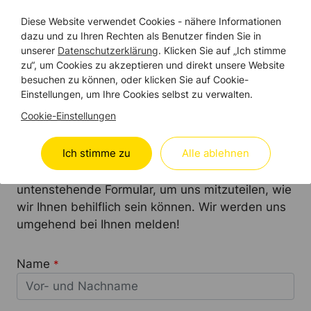
Diese Website verwendet Cookies - nähere Informationen
dazu und zu Ihren Rechten als Benutzer finden Sie in
unserer
Datenschutzerklärung
. Klicken Sie auf „Ich stimme
WIR SIND DA
zu“, um Cookies zu akzeptieren und direkt unsere Website
besuchen zu können, oder klicken Sie auf Cookie-
Treten Sie mit uns in
Einstellungen, um Ihre Cookies selbst zu verwalten.
KONTAKT
Cookie-Einstellungen
Ich stimme zu
Alle ablehnen
Sei es
Fribourg
,
St. Gallen
oder
Biel
– wir freuen
uns auf Ihre Anfrage. Bitte nutzen Sie das
untenstehende Formular, um uns mitzuteilen, wie
wir Ihnen behilflich sein können. Wir werden uns
umgehend bei Ihnen melden!
Name
*