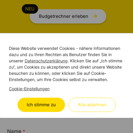
Budgetrechner erleben
WIR SIND DA
Diese Website verwendet Cookies - nähere Informationen
dazu und zu Ihren Rechten als Benutzer finden Sie in
Treten Sie mit uns in
unserer
Datenschutzerklärung
. Klicken Sie auf „Ich stimme
KONTAKT
zu“, um Cookies zu akzeptieren und direkt unsere Website
besuchen zu können, oder klicken Sie auf Cookie-
Einstellungen, um Ihre Cookies selbst zu verwalten.
Ganz egal, ob Ihre Bildungseinrichtung in Basel,
Cookie-Einstellungen
Bern oder Reinach liegt – wir freuen uns auf Ihre
Anfrage. Teilen Sie uns über das untenstehende
Ich stimme zu
Alle ablehnen
Formular mit, wie wir Ihnen helfen können und wir
melden uns umgehend bei Ihnen zurück.
Name
*