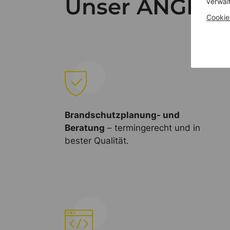
Unser ANGEBO
verwal
Cookie
Brandschutzplanung- und
Beratung
– termingerecht und in
bester Qualität.