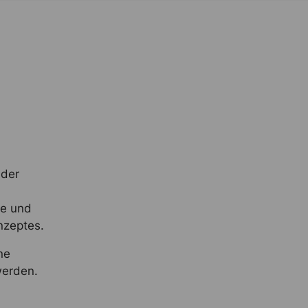
 der
me und
nzeptes.
ne
werden.