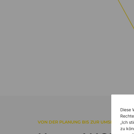
Diese 
Rechte
VON DER PLANUNG BIS ZUR UMSETZUNG
„Ich s
zu kön