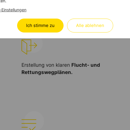
T im Brandschutz.
ten.
-Einstellungen
Ich stimme zu
Alle ablehnen
Erstellung von klaren
Flucht- und
Rettungswegplänen.