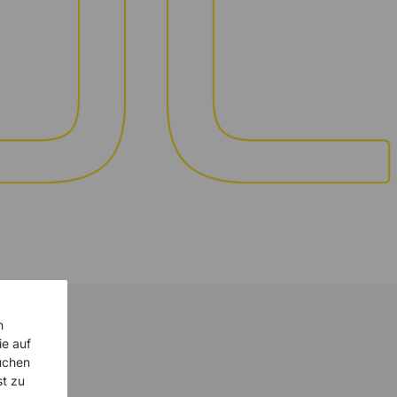
n
ie auf
uchen
st zu