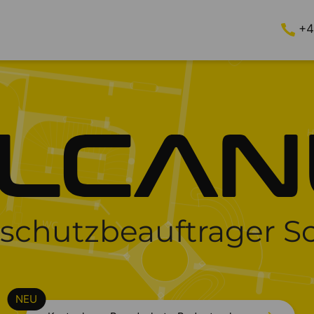
+4
schutzbeauftrager S