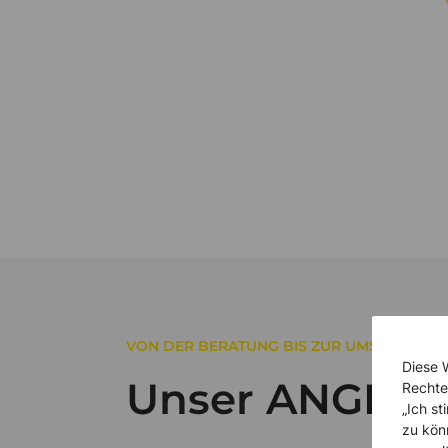
VON DER BERATUNG BIS ZUR UMSETZUNG
Diese 
Unser ANGEBO
Rechte
„Ich s
zu kön