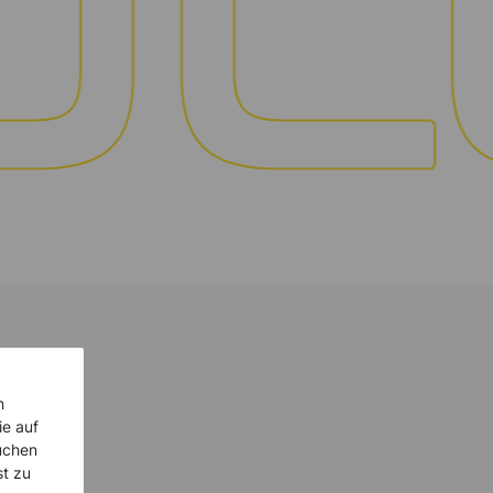
n
ie auf
uchen
st zu