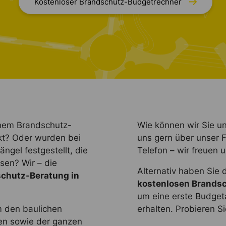
Kostenloser Brandschutz-Budgetrechner
inem Brandschutz-
Wie können wir Sie un
ekt? Oder wurden bei
uns gern über unser F
gel festgestellt, die
Telefon – wir freuen u
en? Wir – die
Alternativ haben Sie 
chutz-Beratung in
kostenlosen Brandsc
um eine erste Budgeta
m den baulichen
erhalten. Probieren Si
len sowie der ganzen