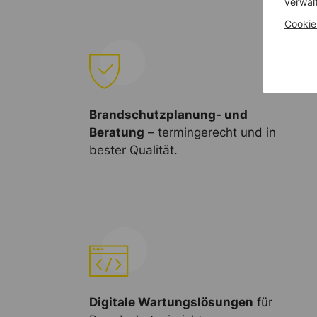
verwal
Cookie
Brandschutzplanung- und
Beratung
– termingerecht und in
bester Qualität.
Digitale Wartungslösungen
für