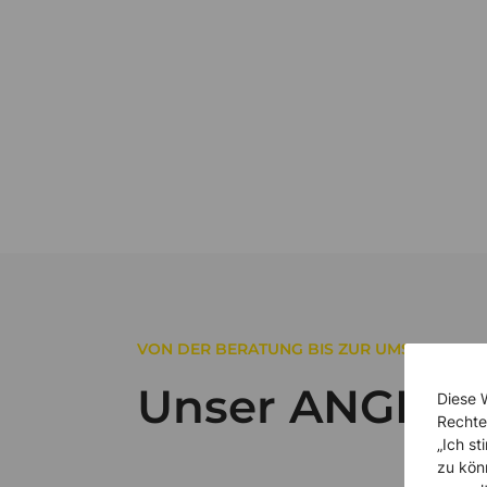
VON DER BERATUNG BIS ZUR UMSETZUNG
Unser ANGEBO
Diese 
Rechte
„Ich s
zu kön