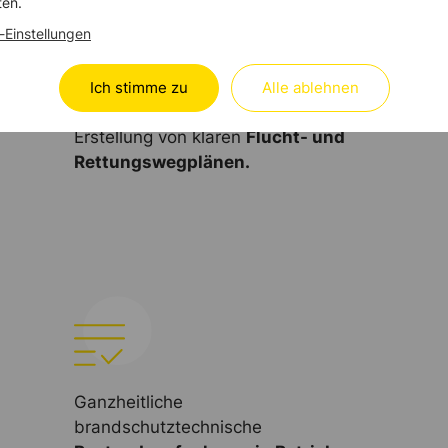
ten.
-Einstellungen
Ich stimme zu
Alle ablehnen
Erstellung von klaren
Flucht- und
Rettungswegplänen.
Ganzheitliche
brandschutztechnische