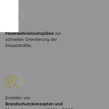
Feuerwehreinsatzpläne
zur
schnellen Orientierung der
Einsatzkräfte.
Erstellen von
Brandschutzkonzepten und