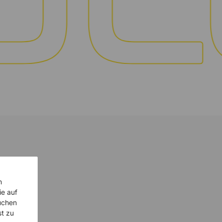
n
ie auf
uchen
st zu