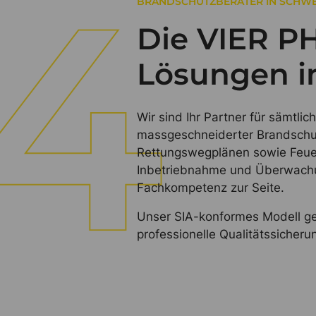
BRANDSCHUTZBERATER IN SCHWE
Die VIER P
Lösungen i
Wir sind Ihr Partner für sämtl
massgeschneiderter Brandschut
Rettungswegplänen sowie Feuer
Inbetriebnahme und Überwachu
Fachkompetenz zur Seite.
Unser SIA-konformes Modell gew
professionelle Qualitätssicher