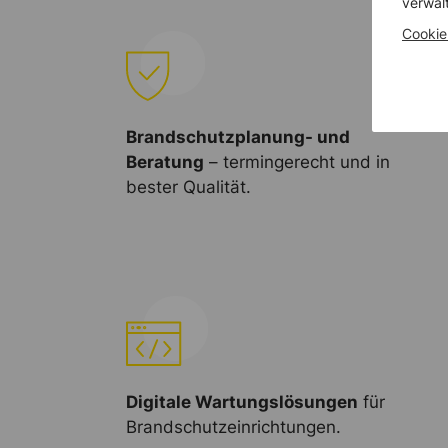
verwal
Cookie
Brandschutzplanung- und
Beratung
– termingerecht und in
bester Qualität.
Digitale Wartungslösungen
für
Brandschutzeinrichtungen.