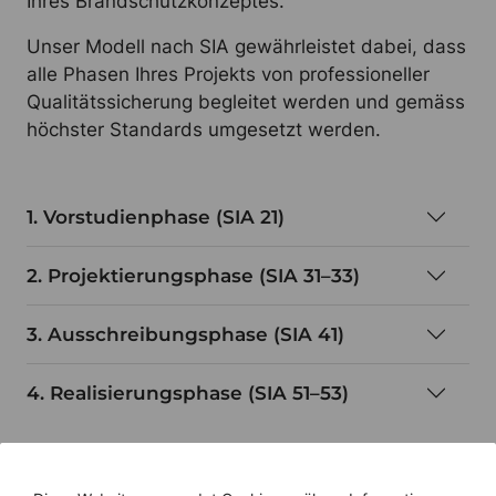
Ihres Brandschutzkonzeptes.
Unser Modell nach SIA gewährleistet dabei, dass
alle Phasen Ihres Projekts von professioneller
Qualitätssicherung begleitet werden und gemäss
höchster Standards umgesetzt werden.
1. Vorstudienphase (SIA 21)
2. Projektierungsphase (SIA 31–33)
3. Ausschreibungsphase (SIA 41)
4. Realisierungsphase (SIA 51–53)