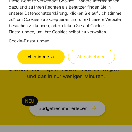
Diese Website verwendet Cookies - nähere Informationen
BRANDSCHUTZ-BUDGETRECHNER
dazu und zu Ihren Rechten als Benutzer finden Sie in
Spielend leicht Ihr
unserer
Datenschutzerklärung
. Klicken Sie auf „Ich stimme
zu“, um Cookies zu akzeptieren und direkt unsere Website
Brandschutz
besuchen zu können, oder klicken Sie auf Cookie-
Einstellungen, um Ihre Cookies selbst zu verwalten.
PROJEKTBUDGET
Cookie-Einstellungen
kalkulieren.
Ich stimme zu
Alle ablehnen
Mehr Klarheit und Transparenz für Ihr geplantes
Brandschutz-Projekt in Zürich oder der Region –
und das in nur wenigen Minuten.
Budgetrechner erleben