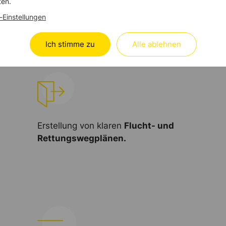
ten.
T im Brandschutz.
-Einstellungen
Ich stimme zu
Alle ablehnen
Erstellung von klaren
Flucht- und
Rettungswegplänen.