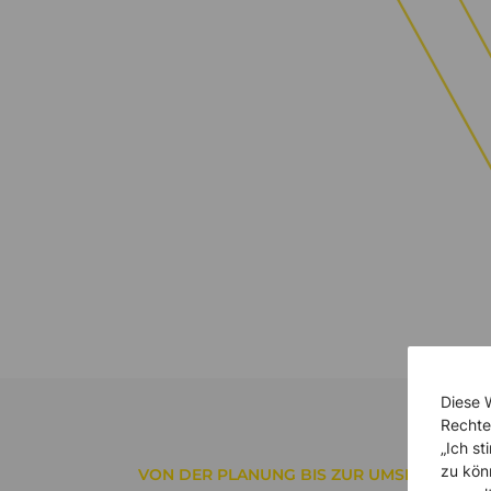
Diese 
Rechte
„Ich s
zu kön
VON DER PLANUNG BIS ZUR UMSETZUNG