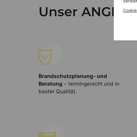
verwal
Unser ANGEBO
Cookie
Brandschutzplanung- und
Beratung
– termingerecht und in
bester Qualität.