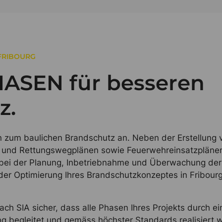
FRIBOURG
HASEN für besseren
z.
en zum baulichen Brandschutz an. Neben der Erstellung 
 und Rettungswegplänen sowie Feuerwehreinsatzpläne
n bei der Planung, Inbetriebnahme und Überwachung der
r Optimierung Ihres Brandschutzkonzeptes in Fribour
ach SIA sicher, dass alle Phasen Ihres Projekts durch ei
ung begleitet und gemäss höchster Standards realisiert 