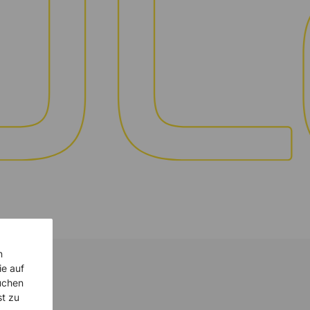
n
ie auf
uchen
st zu