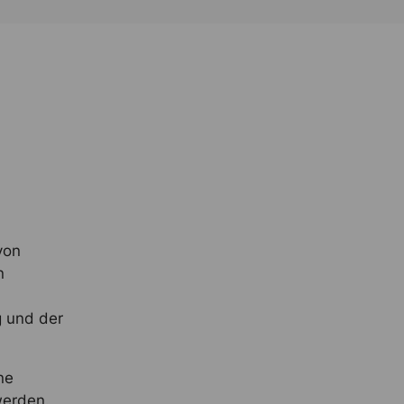
von
n
g und der
ne
werden.