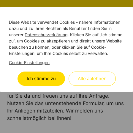
Budgetrechner erleben
Diese Website verwendet Cookies - nähere Informationen
dazu und zu Ihren Rechten als Benutzer finden Sie in
unserer
Datenschutzerklärung
. Klicken Sie auf „Ich stimme
zu“, um Cookies zu akzeptieren und direkt unsere Website
besuchen zu können, oder klicken Sie auf Cookie-
WIR SIND DA
Einstellungen, um Ihre Cookies selbst zu verwalten.
Treten Sie mit uns in
Cookie-Einstellungen
KONTAKT
Ich stimme zu
Alle ablehnen
Ob in
Wallis
,
Basel
oder
Graubünden
– wir sind
für Sie da und freuen uns auf Ihre Anfrage.
Nutzen Sie das untenstehende Formular, um uns
Ihr Anliegen mitzuteilen. Wir melden uns
schnellstmöglich bei Ihnen!