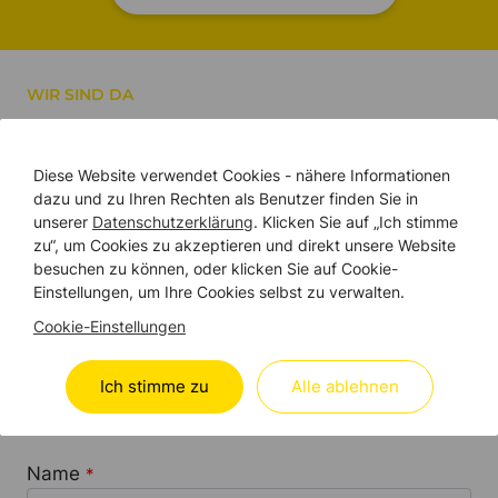
WIR SIND DA
Treten Sie mit uns in
KONTAKT
Diese Website verwendet Cookies - nähere Informationen
dazu und zu Ihren Rechten als Benutzer finden Sie in
unserer
Datenschutzerklärung
. Klicken Sie auf „Ich stimme
Unabhängig von Ihrem Standort in der Schweiz –
zu“, um Cookies zu akzeptieren und direkt unsere Website
besuchen zu können, oder klicken Sie auf Cookie-
wir sind für Sie da. Nutzen Sie einfach das
Einstellungen, um Ihre Cookies selbst zu verwalten.
Formular weiter unten, um uns Ihr Anliegen
mitzuteilen. Wir melden uns zeitnah bei Ihnen
Cookie-Einstellungen
und zeigen Ihnen, wie wir Sie bestmöglich
unterstützen können. Wir freuen uns auf Ihre
Ich stimme zu
Alle ablehnen
Nachricht!
Name
*