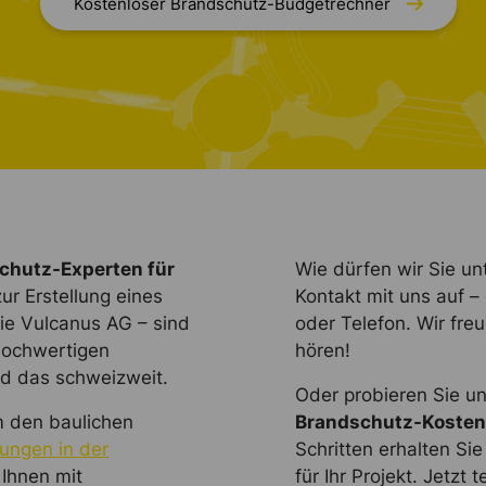
Kostenloser Brandschutz-Budgetrechner
chutz-Experten für
Wie dürfen wir Sie u
ur Erstellung eines
Kontakt mit uns auf –
ie Vulcanus AG – sind
oder Telefon. Wir fre
 hochwertigen
hören!
nd das schweizweit.
Oder probieren Sie u
m den baulichen
Brandschutz-Kosten
tungen in der
Schritten erhalten Si
 Ihnen mit
für Ihr Projekt. Jetzt t