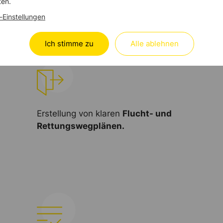
ES im Brandschutz.
ten.
-Einstellungen
Ich stimme zu
Alle ablehnen
Erstellung von klaren
Flucht- und
Rettungswegplänen.