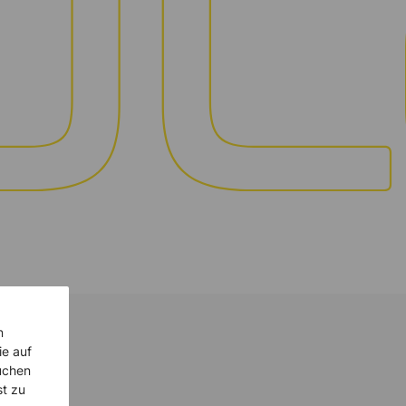
n
ie auf
uchen
st zu