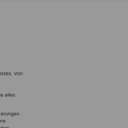
utzes. Von
e alles
derungen
ine
rden.