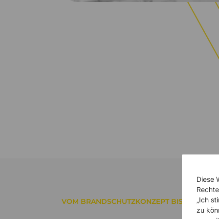
Diese 
Rechte
„Ich s
VOM BRANDSCHUTZKONZEPT BIS ZUR UMS
zu kön