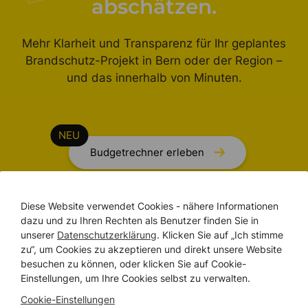
abschätzen.
Mehr Klarheit und Transparenz für Ihr geplantes
Brandschutz-Projekt in Bern oder der Region –
und das innerhalb von Minuten.
Budgetrechner erleben
Diese Website verwendet Cookies - nähere Informationen
WIR SIND DA
dazu und zu Ihren Rechten als Benutzer finden Sie in
unserer
Datenschutzerklärung
. Klicken Sie auf „Ich stimme
Treten Sie mit uns in
zu“, um Cookies zu akzeptieren und direkt unsere Website
besuchen zu können, oder klicken Sie auf Cookie-
KONTAKT
Einstellungen, um Ihre Cookies selbst zu verwalten.
Cookie-Einstellungen