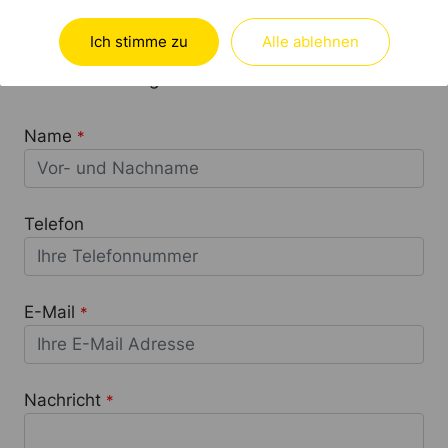
Bitte nutzen Sie das untenstehende Formular, um
uns mitzuteilen, wie wir Ihnen behilflich sein
Ich stimme zu
Alle ablehnen
können. Wir freuen uns auf Ihre Anfrage und
werden uns umgehend bei Ihnen melden!
Name
*
Telefon
E-Mail
*
Nachricht
*