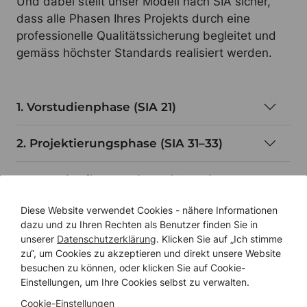
Und dabei stellt unser Modell nach SIA sicher,
dass alle Phasen Ihres Projekts durch eine
professionelle Qualitätssicherung begleitet und
gemäss höchster Standards realisiert werden.
1. Vorstudienphase (SIA 21)
2. Projektierungsphase (SIA 31–33)
3. Ausschreibungsphase (SIA 41)
Diese Website verwendet Cookies - nähere Informationen
4. Realisierungsphase (SIA 51–53)
dazu und zu Ihren Rechten als Benutzer finden Sie in
unserer
Datenschutzerklärung
. Klicken Sie auf „Ich stimme
zu“, um Cookies zu akzeptieren und direkt unsere Website
besuchen zu können, oder klicken Sie auf Cookie-
Einstellungen, um Ihre Cookies selbst zu verwalten.
BRANDSCHUTZ-BUDGETRECHNER
Cookie-Einstellungen