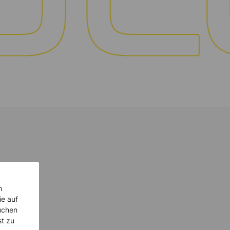
n
ie auf
uchen
st zu