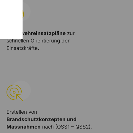
Feuerwehreinsatzpläne
zur
schnellen Orientierung der
Einsatzkräfte.
Erstellen von
Brandschutzkonzepten und
Massnahmen
nach (QSS1 – QSS2).