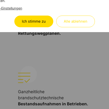
ten.
-Einstellungen
Ich stimme zu
Alle ablehnen
Erstellung von klaren
Flucht- und
Rettungswegplänen.
Ganzheitliche
brandschutztechnische
Bestandsaufnahmen in Betrieben.