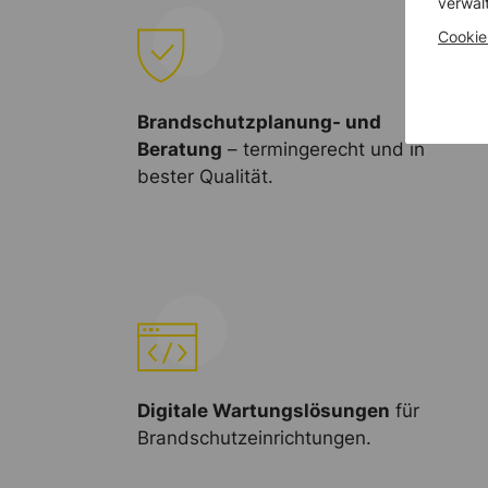
verwal
Cookie
Brandschutzplanung- und
Beratung
– termingerecht und in
bester Qualität.
Digitale Wartungslösungen
für
Brandschutzeinrichtungen.