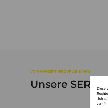
VOM KONZEPT BIS ZUR ABNAHME
Unsere SERVIC
Diese 
Rechte
„Ich s
zu kön