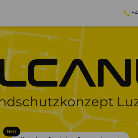
+4
ndschutzkonzept Lu