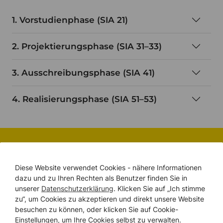
1. Vorstudienphase (SIA 21)
2. Projektierungsphase (SIA 31–33)
3. Ausschreibungsphase (SIA 41)
4. Realisierungsphase (SIA 51–53)
BRANDSCHUTZ-BUDGETRECHNER
Spielend leicht Ihr
Diese Website verwendet Cookies - nähere Informationen
dazu und zu Ihren Rechten als Benutzer finden Sie in
Brandschutz
unserer
Datenschutzerklärung
. Klicken Sie auf „Ich stimme
zu“, um Cookies zu akzeptieren und direkt unsere Website
PROJEKTBUDGET
besuchen zu können, oder klicken Sie auf Cookie-
kalkulieren.
Einstellungen, um Ihre Cookies selbst zu verwalten.