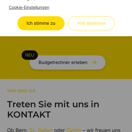
Cookie-Einstellungen
Mehr Klarheit und Transparenz für Ihr geplantes
Brandschutz-Projekt in Bern oder der Region –
Ich stimme zu
Alle ablehnen
und das in nur wenigen Minuten.
Budgetrechner erleben
WIR SIND DA
Treten Sie mit uns in
KONTAKT
Ob Bern,
St. Gallen
oder
Zürich
– wir freuen uns