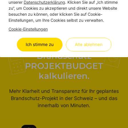
unserer
Datenschutzerklärung
. Klicken Sie auf „Ich stimme
4. Realisierungsphase (SIA 51–53)
zu“, um Cookies zu akzeptieren und direkt unsere Website
besuchen zu können, oder klicken Sie auf Cookie-
Einstellungen, um Ihre Cookies selbst zu verwalten.
Cookie-Einstellungen
BRANDSCHUTZ-BUDGETRECHNER
Spielend leicht Ihr
Ich stimme zu
Alle ablehnen
Brandschutz
PROJEKTBUDGET
kalkulieren.
Mehr Klarheit und Transparenz für Ihr geplantes
Brandschutz-Projekt in der Schweiz – und das
innerhalb von Minuten.