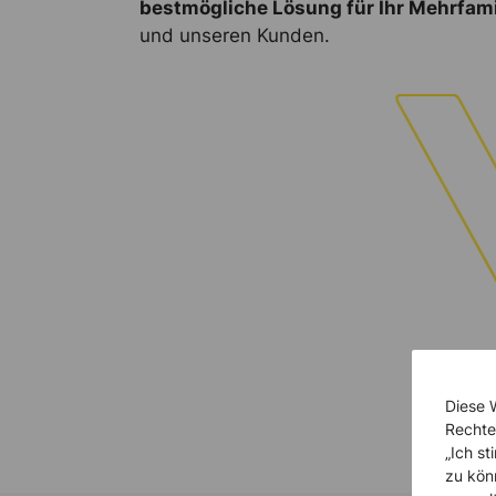
bestmögliche Lösung für Ihr Mehrfam
und unseren Kunden.
Diese 
Rechte
„Ich s
zu kön