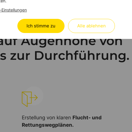
ten.
-Einstellungen
Ich stimme zu
Alle ablehnen
auf Augenhöhe von
is zur Durchführung.
Erstellung von klaren
Flucht- und
Rettungswegplänen.