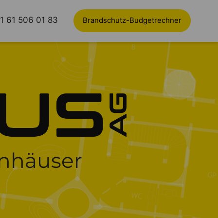
1 61 506 01 83
Brandschutz-Budgetrechner
enhäuser