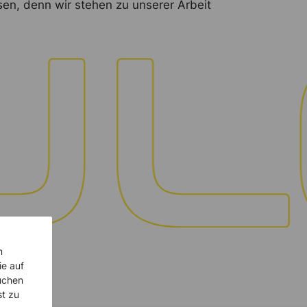
sen, denn wir stehen zu unserer Arbeit
n
ie auf
uchen
st zu