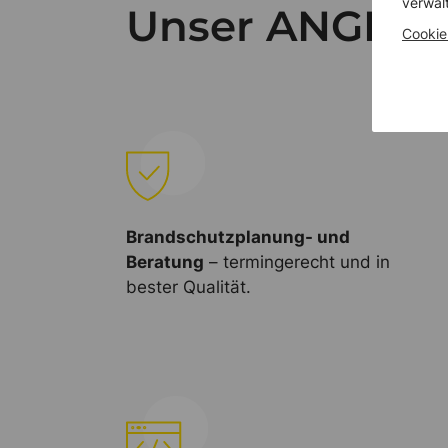
verwal
Unser ANGEBO
Cookie
Brandschutzplanung- und
Beratung
– termingerecht und in
bester Qualität.