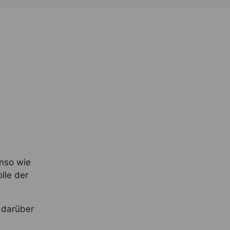
nso wie
lle der
d darüber