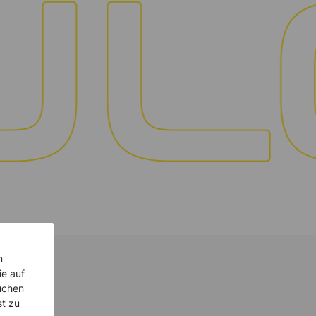
n
ie auf
uchen
st zu