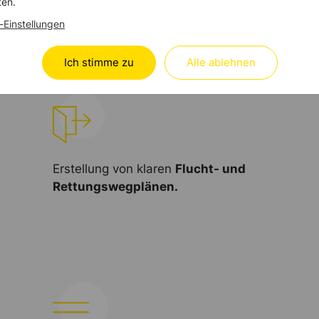
ten.
T im Brandschutz.
-Einstellungen
Ich stimme zu
Alle ablehnen
Erstellung von klaren
Flucht- und
Rettungswegplänen.