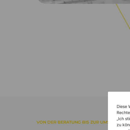
Diese 
Rechte
„Ich s
VON DER BERATUNG BIS ZUR UMSETZUNG
zu kön