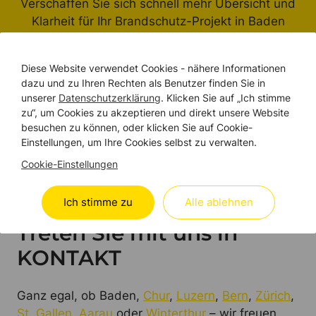
Verschaffen Sie sich schnell mehr Übersicht und
Klarheit für Ihr Brandschutz-Projekt in Baden
oder der Umgebung – und das in nur wenigen
Minuten.
Diese Website verwendet Cookies - nähere Informationen
dazu und zu Ihren Rechten als Benutzer finden Sie in
unserer
Datenschutzerklärung
. Klicken Sie auf „Ich stimme
zu“, um Cookies zu akzeptieren und direkt unsere Website
besuchen zu können, oder klicken Sie auf Cookie-
Budgetrechner erleben
Einstellungen, um Ihre Cookies selbst zu verwalten.
Cookie-Einstellungen
WIR SIND DA
Ich stimme zu
Alle ablehnen
Treten Sie mit uns in
KONTAKT
Ganz egal, ob Baden,
Chur
,
Luzern
,
Bern
,
Zürich
,
St. Gallen
,
Aarau
oder
Winterthur
– wir freuen