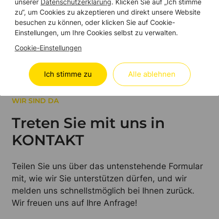
Projekt in St. Gallen.
unserer
Datenschutzerklärung
. Klicken Sie auf „Ich stimme
zu“, um Cookies zu akzeptieren und direkt unsere Website
besuchen zu können, oder klicken Sie auf Cookie-
Einstellungen, um Ihre Cookies selbst zu verwalten.
Cookie-Einstellungen
Budgetrechner erleben
Ich stimme zu
Alle ablehnen
WIR SIND DA
Treten Sie mit uns in
KONTAKT
Teilen Sie uns über das untenstehende Formular
mit, wie wir Sie unterstützen dürfen, und wir
melden uns schnellstmöglich bei Ihnen zurück.
Wir freuen uns auf Ihre Anfrage!