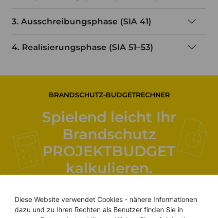
3. Ausschreibungsphase (SIA 41)
4. Realisierungsphase (SIA 51–53)
BRANDSCHUTZ-BUDGETRECHNER
Spielend leicht Ihr
Brandschutz
PROJEKTBUDGET
kalkulieren.
In wenigen Minuten mehr Klarheit und
Diese Website verwendet Cookies - nähere Informationen
Transparenz für Ihr geplantes Brandschutz-
dazu und zu Ihren Rechten als Benutzer finden Sie in