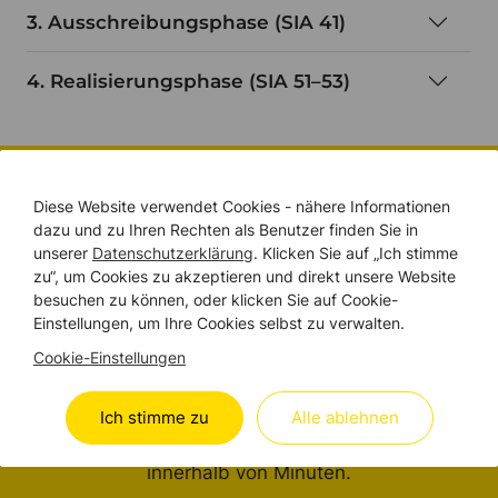
3. Ausschreibungsphase (SIA 41)
4. Realisierungsphase (SIA 51–53)
BRANDSCHUTZ-BUDGETRECHNER
Diese Website verwendet Cookies - nähere Informationen
dazu und zu Ihren Rechten als Benutzer finden Sie in
Spielend leicht Ihr
unserer
Datenschutzerklärung
. Klicken Sie auf „Ich stimme
Brandschutz
zu“, um Cookies zu akzeptieren und direkt unsere Website
besuchen zu können, oder klicken Sie auf Cookie-
PROJEKTBUDGET
Einstellungen, um Ihre Cookies selbst zu verwalten.
kalkulieren.
Cookie-Einstellungen
Mehr Klarheit und Transparenz für Ihr geplantes
Ich stimme zu
Alle ablehnen
Brandschutz-Projekt in der Schweiz – und das
innerhalb von Minuten.